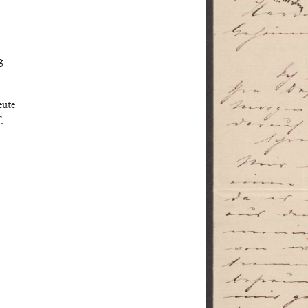
g
eute
.