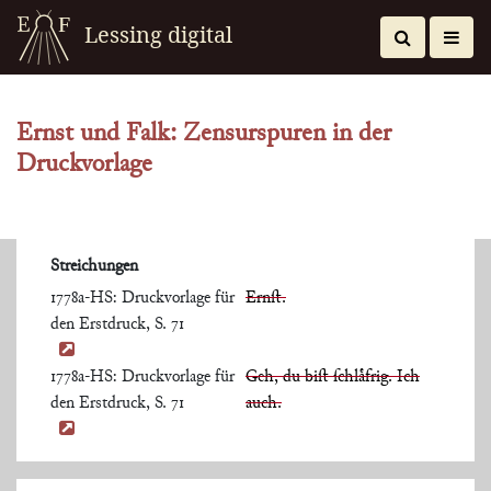
Lessing digital
Ernst und Falk: Zensurspuren in der
Druckvorlage
Streichungen
1778a-HS: Druckvorlage für
Ernſt.
den Erstdruck, S. 71
1778a-HS: Druckvorlage für
Geh, du biſt ſchlaͤfrig. Ich
den Erstdruck, S. 71
auch.