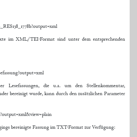
B_RES138_1778b?output=xml
 Texte im XML/TEI-Format sind unter dem entsprechenden
esefassung?output=xml
der Lesefassungen, die u.a. um den Stellenkommentar,
er bereinigt wurde, kann durch den zusätzlichen Parameter
g?output=xml&view=plain
gings bereinigte Fassung im TXT-Format zur Verfügung: