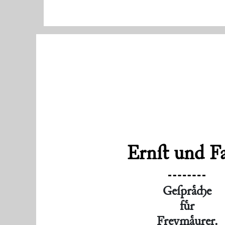
Ernﬅ und Fa
Geſpraͤe
fuͤr
Freymaͤurer.