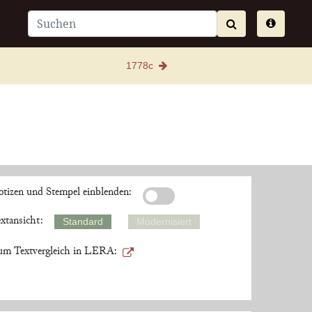
1778c
tizen und Stempel einblenden:
xtansicht:
Standard
Modernisiert
m Textvergleich in LERA: