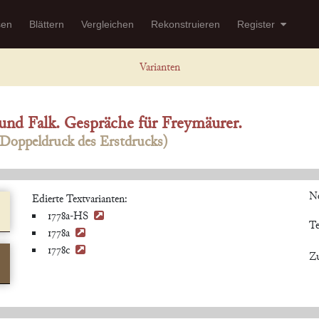
sen
Blättern
Vergleichen
Rekonstruieren
Register
Varianten
und Falk. Gespräche für Freymäurer.
 Doppeldruck des Erstdrucks)
No
Edierte Textvarianten:
1778a-HS
Te
1778a
1778c
Zu