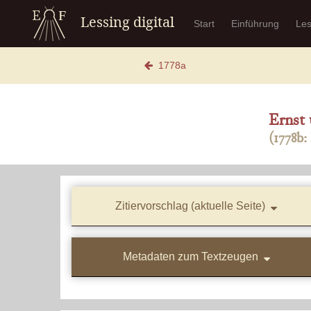
Lessing digital
Start
Einführung
Le
1778a
Ernst 
(1778b:
Zitiervorschlag (aktuelle Seite)
Metadaten zum Textzeugen