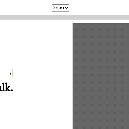
1
lk.