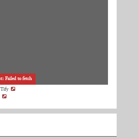
t: Failed to fetch
t Tify
.