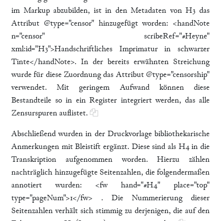
im Markup abzubilden, ist in den Metadaten von H3 das
Attribut @type="censor" hinzugefügt worden: <handNote
n="censor" scribeRef="#Heyne"
xml:id="H3">Handschriftliches Imprimatur in schwarzer
Tinte</handNote>. In der bereits erwähnten Streichung
wurde für diese Zuordnung das Attribut @type="censorship"
verwendet. Mit geringem Aufwand können diese
Bestandteile so in ein Register integriert werden, das alle
Zensurspuren auflistet.
Abschließend wurden in der Druckvorlage bibliothekarische
Anmerkungen mit Bleistift ergänzt. Diese sind als H4 in die
Transkription aufgenommen worden. Hierzu zählen
nachträglich hinzugefügte Seitenzahlen, die folgendermaßen
annotiert wurden: <fw hand="#H4" place="top"
type="pageNum">1</fw> . Die Nummerierung dieser
Seitenzahlen verhält sich stimmig zu derjenigen, die auf den