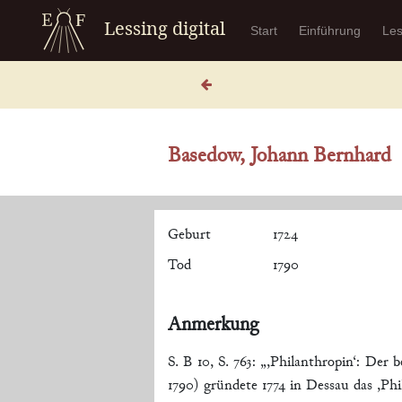
Lessing digital
Start
Einführung
Le
Basedow, Johann Bernhard
Geburt
1724
Tod
1790
Anmerkung
S. B 10, S. 763:
„,Philanthropin‘: Der
1790) gründete 1774 in Dessau das ,Phi