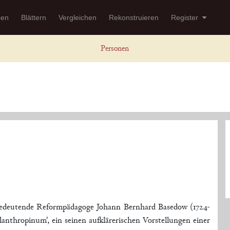
sen
Blättern
Vergleichen
Rekonstruieren
Register
Personen
 bedeutende Reformpädagoge Johann Bernhard Basedow (1724-
lanthropinum', ein seinen aufklärerischen Vorstellungen einer