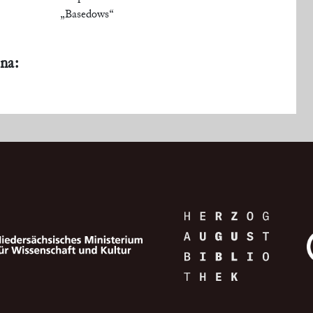
„Basedows“
na: