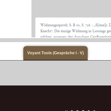
Widmungsepistel; S. B 10, S. 756 : „S[eine]r.
Knecht‘: Die einzige Widmung in Lessings ge
erfolgte, entgegen den damaligen Gepflogenhe
mit dem Adressaten, obwohl
...
Voyant Tools (Gespräche I - V)