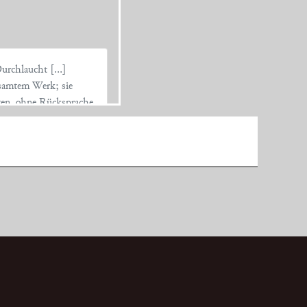
 Durchlaucht […]
samtem Werk; sie
iten, ohne Rücksprache