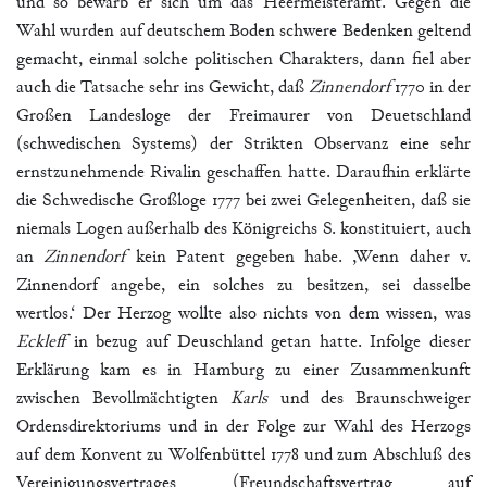
und so bewarb er sich um das Heermeisteramt. Gegen die
Wahl wurden auf deutschem Boden schwere Bedenken geltend
gemacht, einmal solche politischen Charakters, dann fiel aber
auch die Tatsache sehr ins Gewicht, daß
Zinnendorf
1770 in der
Großen Landesloge der Freimaurer von Deuetschland
(schwedischen Systems) der Strikten Observanz eine sehr
ernstzunehmende Rivalin geschaffen hatte. Daraufhin erklärte
die Schwedische Großloge 1777 bei zwei Gelegenheiten, daß sie
niemals Logen außerhalb des Königreichs S. konstituiert, auch
an
Zinnendorf
kein Patent gegeben habe. ,Wenn daher v.
Zinnendorf angebe, ein solches zu besitzen, sei dasselbe
wertlos.‘ Der Herzog wollte also nichts von dem wissen, was
Eckleff
in bezug auf Deuschland getan hatte. Infolge dieser
Erklärung kam es in Hamburg zu einer Zusammenkunft
zwischen Bevollmächtigten
Karls
und des Braunschweiger
Ordensdirektoriums und in der Folge zur Wahl des Herzogs
auf dem Konvent zu Wolfenbüttel 1778 und zum Abschluß des
Vereinigungsvertrages (Freundschaftsvertrag auf