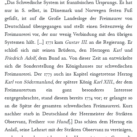
„Das Schwedische System ist französischen Ursprungs. Es hat
nur in S. selbst, in Dänemark und Norwegen festen Fuß
gefaßt, ist auf die Große Landesloge der Freimaurer von
Deutschland übergegangen und stellt einen Seitenzweig der
Freimaurerei vor, der nur wenig Verbindung mit den übrigen
Systemen hält. [...] 1771 kam
Gustav III.
an die Regierung. Er
schloß sich mit seinen Brüdern, den Herzogen
Karl
und
Friedrich Adolf
, dem Bund an. Von dieser Zeit an entwickelte
sich die Sonderstellung des Königshauses zur schwedischen
Freimaurerei. Der 1773 auch ins Kapitel eingetretene Herzog
Karl von Södermanland
, der spätere König
Karl XIII.
, der dem
Freimaurertum ein ganz besonderes Interesse
entgegenbrachte, stand diesem bereits 1774 vor; er gelangte so
an die Spitze der gesamten schwedischen Freimaurerei. Kurz
nachher starb in Deutschland der Heermeister der Strikten
Observanz, Freiherr
von Hund
[.] Das schien dem Herzog ein
Anlaß, seine Lehrart mit der Strikten Observanz zu vereinigen,